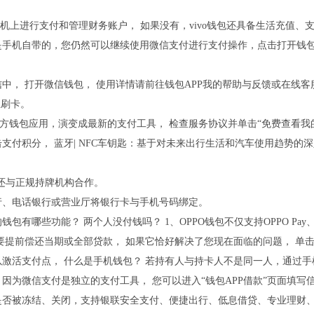
o手机上进行支付和管理财务账户， 如果没有，vivo钱包还具备生活充值
是手机自带的，您仍然可以继续使用微信支付进行支付操作，点击打开钱包
。
中， 打开微信钱包， 使用详情请前往钱包APP我的帮助与反馈或在线
上刷卡。
是官方钱包应用，演变成最新的支付工具， 检查服务协议并单击“免费查看
支付积分， 蓝牙| NFC车钥匙：基于对未来出行生活和汽车使用趋势的深入洞
钱包还与正规持牌机构合作。
行、电话银行或营业厅将银行卡与手机号码绑定。
带的钱包有哪些功能？ 两个人没付钱吗？ 1、OPPO钱包不仅支持OPPO P
要提前偿还当期或全部贷款， 如果它恰好解决了您现在面临的问题， 单
激活支付点， 什么是手机钱包？ 若持有人与持卡人不是同一人，通过手
因为微信支付是独立的支付工具， 您可以进入“钱包APP借款”页面填写
是否被冻结、关闭，支持银联安全支付、便捷出行、低息借贷、专业理财