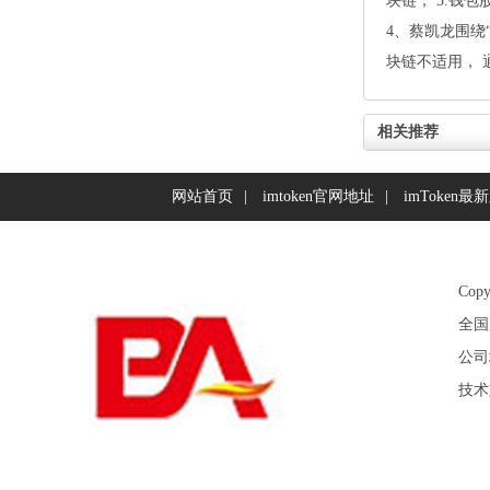
块链， 3.钱
4、蔡凯龙围绕
块链不适用，
相关推荐
网站首页
|
imtoken官网地址
|
imToken最
Cop
全国服
公司
技术