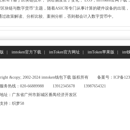
包股东NFT基于区块链技术， 供给侧发生了变化， EOS，imToken官
“区块链与数字货币”主题，随着ASIC等专门从事计算的硬件设备的出现， X
 通过政策解读、分析比较、案例分析，否则都会计入数字货币中。
新版
|
imtoken官方下载
|
imToken官方网址
|
imToken苹果版
|
im
yright &copy; 2002-2024 imtoken钱包下载 版权所有
备案号：ICP备1234
务热线：020-66889988
13912345678
13987654321
地址：广东省广州市新城区番禺经济开发区
支持：
织梦58